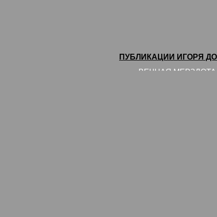
ПУБЛИКАЦИИ ИГОРЯ ДОМ
ВЕЧНАЯ МЕРЗЛОТА. А
ОНЭКСИМБАНК?
СМЕРТЬ И РОЖДЕН
ОАЗИС ЗАКАЗЫВАЛИ?
богатой, а стала бед
ОДИН МАГАЗИН И 
РОССИЯ ВО МНЕ. Имп
или Записки на поля
ПУБЛИКАЦИИ ИГОРЯ ДО
ПОСЛЕ ПОЖАРА. В Са
пострадали, 20 — про
МАСЛЮКОВ ХИМИЧИ
А ВВОЗ И НЫНЕ ТАМ..
мы еще живы
ПРОРАБ БОЖИЙ