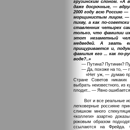
грузинским слоном. «А в
даже досрочные, — вдру
2000 году всю Россию — 
морщинистым лицом. — ..
пихву, а как по-советс
ставленник четырех с
только, что фамилии их
этот незаметный чел
медведей. А звать е
прищуривается и, поду
фамилия его ... как по-
воде?..»
— Путина? Путинин? Пути
— Да, похоже на то, — го
«Нет уж, — думаю про се
Стране Советов никаких
выбрать неизвестного, из 
плодит... — Явно ошибаетс
Вот и все реальные исто
легковерные россияне при
слишком много спекуляци
«коллеги» азартно доказ
роковым образом подходя
ссылаются на Фрейда. О