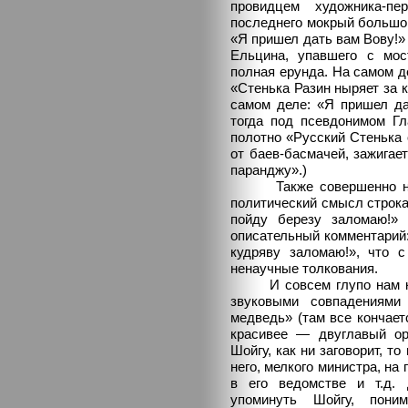
провидцем художника-пе
последнего мокрый большой
«Я пришел дать вам Вову!»
Ельцина, упавшего с мос
полная ерунда. На самом д
«Стенька Разин ныряет за 
самом деле: «Я пришел да
тогда под псевдонимом Гл
полотно «Русский Стенька 
от баев-басмачей, зажигае
паранджу».)
Также совершенно неко
политический смысл строка
пойду березу заломаю!» 
описательный комментарий:
кудряву заломаю!», что с
ненаучные толкования.
И совсем глупо нам каж
звуковыми совпадениями
медведь» (там все кончает
красивее — двуглавый ор
Шойгу, как ни заговорит, то
него, мелкого министра, на
в его ведомстве и т.д.
упоминуть Шойгу, пони