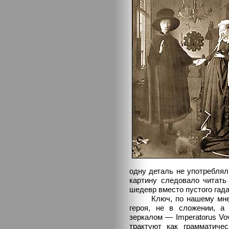
одну деталь не употреблял
картину следовало читать
шедевр вместо пустого гад
Ключ, по нашему мнению
героя, не в сложении, а
зеркалом — Imperatorus Vov
трактуют как грамматиче