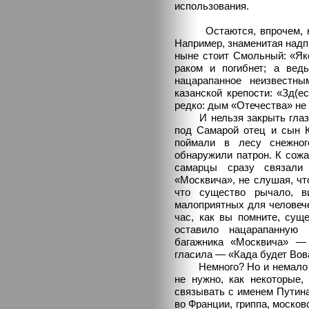
использования.
Остаются, впрочем, не 
Например, знаменитая надпи
ныне стоит Смольный: «Яко
раком и погибнет; а вед
нацарапанное неизвестны
казанской крепости: «Зд(е
редко: дым «Отечества» не
И нельзя закрыть глаза на
под Самарой отец и сын 
поймали в лесу снежног
обнаружили патрон. К сожа
самарцы сразу связали
«Москвича», не слушая, чт
что существо рычало, 
малоприятных для человече
час, как вы помните, суще
оставило нацарапанную
багажника «Москвича» —
гласила — «Када будет Вов
Немного? Но и немало дл
не нужно, как некоторые, 
связывать с именем Путина
во Франции, гриппа, московс