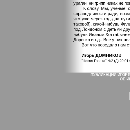
ураган, ни грипп никак не 
К слову. Мы, ученые, отр
справедливости ради, возм
что уже через год-два пут
таковой), какой-нибудь Фил
под Лондоном с детьми дру
нибудь Иваном Хоттабычем
Доренко и т.д.. Все у них п
Вот что поведало нам ст
Игорь ДОМНИКОВ
"Новая Газета" №2
(Д)
20.01.
ПУБЛИКАЦИИ ИГОРЯ
ОБ И