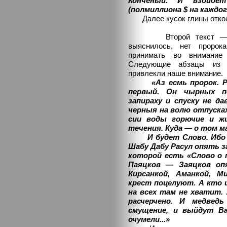
Конченый. И взойде
(полмиллиона $ на каждого
Далее кусок глины отколо
Второй текст — отече
выяснилось, нет пророк
принимать во внимание 
Следующие абзацы из 
привлекли наше внимание.
«Аз есмь пророк. 
первый. Он чырных по
запираху и спуску не да
черныя на волю отпусках
сии воды горючие и ж
течения. Куда — о том м
И будет Слово. Ибо С
Шабу Дабу Расул опять з
которой есть «Слово о 
Паяцков — Заяцков оп
Кирсанкой, Аманкой, 
крест поцелуют. А кто 
на всех там не хватит. 
расчерчено. И медвед
смущение, и выйдут В
очумели...»