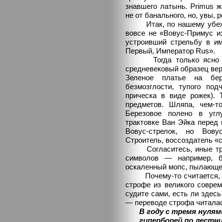
знавшего латынь. Primus ж
не от банального, но, увы,
Итак, по нашему убежде
вовсе не «Вовус-Примус и
устроивший стрельбу в и
Первый, Император Rus».
Тогда только ясно чи
средневековый образец вер
Зеленое платье на бе
безмозглости, тупого под
прическа в виде рожек).
предметов. Шляпа, чем-т
Березовое полено в углу
трактовке Ван Эйка перед 
Вовус-стрелок, но Вов
Строитель, воссоздатель «
Согласитесь, иные трак
символов — например, б
оскаленный мопс, пылающее 
Почему-то считается, чт
строфе из великого совре
судите сами, есть ли здес
— переводе строфа читалас
В году с тремя нулям
гиперборей по лестни