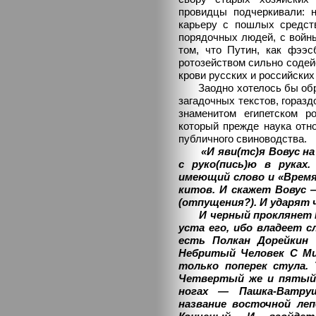
провидцы подчеркивали: н
карьеру с пошлых средст
порядочных людей, с войн
том, что Путин, как фээ
ротозейством сильно содей
крови русских и российских
Заодно хотелось бы обра
загадочных текстов, горазд
знаменитом египетском р
который прежде наука отн
публичного свиноводства.
«И яви(тс)я Вовус н
с руко(пись)ю в рука
имеющий слово и «Время
китов. И скажет Вовус —
(отпущения?). И ударят 
И черный проклянет Во
уста его, ибо владеет с
есть Полкан Дорейкин 
Небритый Человек С Ми
только поперек стула.
Четвертый же и пятый 
ногах — Пашка-Ватруш
название восточной л