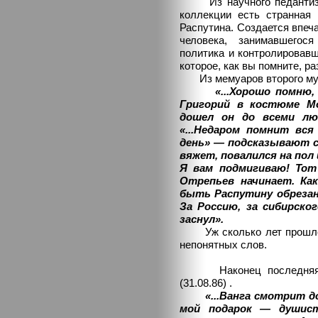
Из научного педантизма
коллекции есть странная 
Распутина. Создается впеч
человека, занимавшегос
политика и контролировавш
которое, как вы помните, р
Из мемуаров второго мужа 
«...Хорошо помню,
Григорий в костюме М
дошел он до всеми лю
«...Недаром помнит вся
день» — подсказывают с
вяжет, повалился на пол
Я вам подмигиваю! Тот
Отрепьев начинает. Как
быть Распутину обрезанн
За Россию, за сибирско
заснул».
Уж сколько лет прошло, а
непонятных слов.
Наконец последняя ци
(31.08.86) .
«...Ванга смотрит 
мой подарок — душист